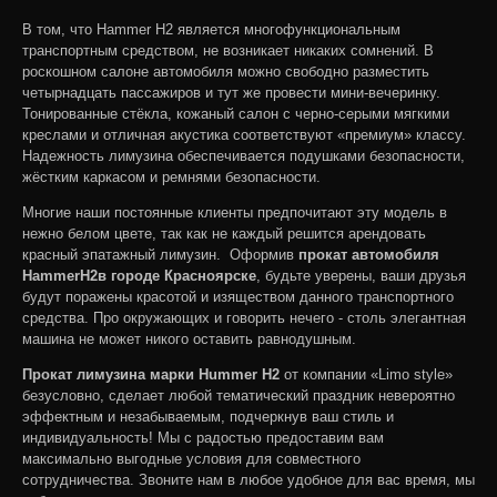
В том, что Hammer H2 является многофункциональным
транспортным средством, не возникает никаких сомнений. В
роскошном салоне автомобиля можно свободно разместить
четырнадцать пассажиров и тут же провести мини-вечеринку.
Тонированные стёкла, кожаный салон с черно-серыми мягкими
креслами и отличная акустика соответствуют «премиум» классу.
Надежность лимузина обеспечивается подушками безопасности,
жёстким каркасом и ремнями безопасности.
Многие наши постоянные клиенты предпочитают эту модель в
нежно белом цвете, так как не каждый решится арендовать
красный эпатажный лимузин. Оформив
прокат автомобиля
Hammer
H
2
в городе Красноярске
, будьте уверены, ваши друзья
будут поражены красотой и изяществом данного транспортного
средства. Про окружающих и говорить нечего - столь элегантная
машина не может никого оставить равнодушным.
Прокат лимузина марки Hummer H2
от компании «Limo style»
безусловно, сделает любой тематический праздник невероятно
эффектным и незабываемым, подчеркнув ваш стиль и
индивидуальность! Мы с радостью предоставим вам
максимально выгодные условия для совместного
сотрудничества. Звоните нам в любое удобное для вас время, мы