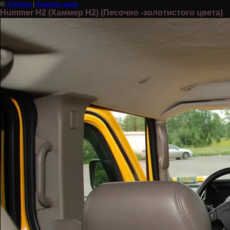
©
124Auto
|
Закрыть окно
Hummer H2 (Хаммер Н2) (Песочно -золотистого цвета)