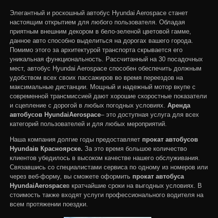
Элегантный и роскошный автобус Hyundai Aerospace станет
настоящим открытием для любого пользователя. Обладая
приятным внешним декором в бело-зеленой цветовой гамме,
данное авто способно выделиться на дорогах вашего города.
Помимо этого за архитектурой транспорта скрывается его
уникальная функциональность. Рассчитанный на 30 посадочных
мест, автобус Hyundai Aerospace способен обеспечить должным
удобством всех своих пассажиров во время переездов на
максимальные дистанции. Мощный и надежный мотор вкупе с
современной трансмиссией дают хорошие скоростные показатели
и сцепление с дорогой в любых погодных условиях.
Аренда
автобусов
Hyundai
Aerospace
– это доступная услуга для всех
категорий пользователей и для любых мероприятий.
Наша компания долгие годы предоставляет
прокат автобусов
Hyundai
в Красноярске.
За это время большое количество
клиентов убедилось в высоком качестве нашего обслуживания.
Связавшись со специалистами сервиса по одному из номеров или
через веб-форму, вы сможете оформить
прокат автобуса
Hyundai
Aerospace
в кратчайшие сроки на выгодных условиях. В
стоимость также входят услуги профессионального водителя на
всем протяжении поездки.