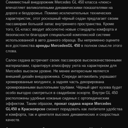
Семиместный внедорожник Mercedes GL 450 класса «люкс»
впечатляет великолепными динамическими показателями на
дороге и бездорожье. Помимо исключительных технических
характеристик, этот роскошный чёрный седан предлагает своим
пассажирам большой запас внутреннего пространства. Кроме
того, GL-класс вводит абсолютно новые стандарты комфорта и
безопасности благодаря специальной комплексной системе
использованной в авто данного образца. Вы непременно оцените
все достоинства
аренды
Mercedes
GL
450
в полном смысле этого
слова.
Салон седана встречает своих пассажиров высококачественными
материалами, гарантируя атмосферу уюта на характерном для
Mercedes высоком уровне. Не менее интересным является
внешний дизайн внедорожника. Спереди автомобиль украшают
хромированные молдинги, а задняя часть декорирована
хромированными выхлопными трубами. Чёрный цвет кузова будет
особо выгодно смотреться в свадебном эскорте. Внутри GL 450
расположены удобные кожаные сиденья с ортопедическим
эффектом. Таким образом,
прокат седана марки Mercedes
GL450 в Красноярске
сможет порадовать как любителя удобства
и комфорта, так и ценителя высоких динамических и скоростных
качеств.